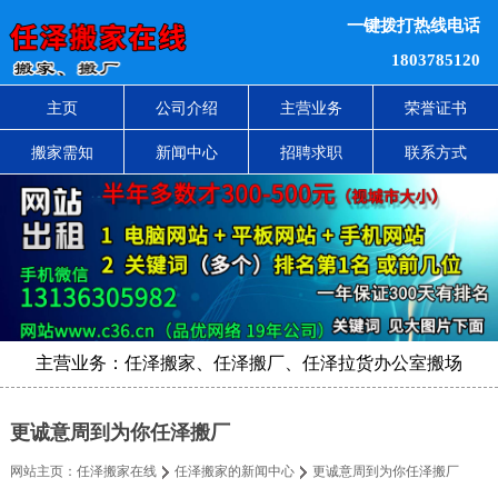
一键拨打热线电话
1803785120
主页
公司介绍
主营业务
荣誉证书
搬家需知
新闻中心
招聘求职
联系方式
主营业务：任泽搬家、任泽搬厂、任泽拉货办公室搬场
更诚意周到为你任泽搬厂
网站主页：
任泽搬家在线
任泽搬家的新闻中心
更诚意周到为你任泽搬厂