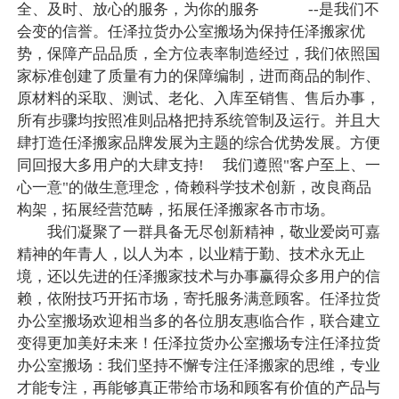
全、及时、放心的服务，为你的服务 --是我们不
会变的信誉。任泽拉货办公室搬场为保持任泽搬家优
势，保障产品品质，全方位表率制造经过，我们依照国
家标准创建了质量有力的保障编制，进而商品的制作、
原材料的采取、测试、老化、入库至销售、售后办事，
所有步骤均按照准则品格把持系统管制及运行。并且大
肆打造任泽搬家品牌发展为主题的综合优势发展。方便
同回报大多用户的大肆支持! 我们遵照"客户至上、一
心一意"的做生意理念，倚赖科学技术创新，改良商品
构架，拓展经营范畴，拓展任泽搬家各市市场。
我们凝聚了一群具备无尽创新精神，敬业爱岗可嘉
精神的年青人，以人为本，以业精于勤、技术永无止
境，还以先进的任泽搬家技术与办事赢得众多用户的信
赖，依附技巧开拓市场，寄托服务满意顾客。任泽拉货
办公室搬场欢迎相当多的各位朋友惠临合作，联合建立
变得更加美好未来！任泽拉货办公室搬场专注任泽拉货
办公室搬场：我们坚持不懈专注任泽搬家的思维，专业
才能专注，再能够真正带给市场和顾客有价值的产品与