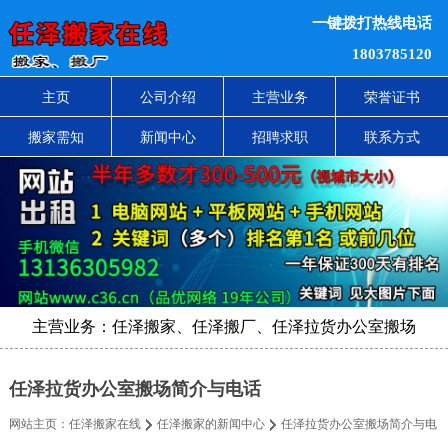
一键拨打热线电话
1803785120
主页
公司介绍
主营业务
荣誉证书
搬家需知
新闻中心
招聘求职
联系方式
主营业务：任泽搬家、任泽搬厂、任泽拉货办公室搬场
任泽拉货办公室搬场简介与电话
网站主页：
任泽搬家在线
任泽搬家的新闻中心
任泽拉货办公室搬场简介与电