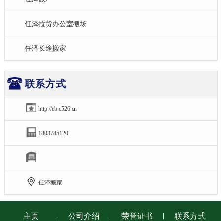
任泽拉货办公室搬场
任泽长途搬家
联系方式
http://eb.c526.cn
1803785120
任泽搬家
主页
公司介绍
荣誉证书
联系方式